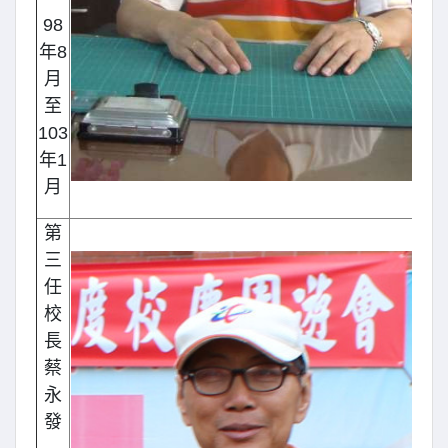
98
年8
月
至
103
年1
月
第
三
任
校
長
蔡
永
發