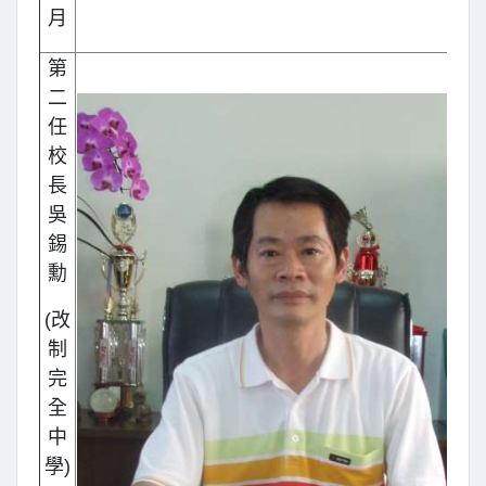
月
第
二
任
校
長
吳
錫
勳
(改
制
完
全
中
學)