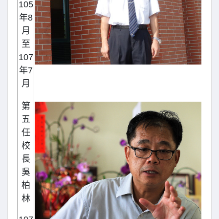
105
年8
月
至
107
年7
月
第
五
任
校
長
吳
柏
林