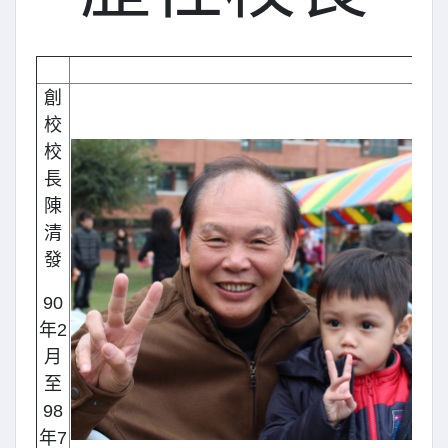
創
校
校
長
陳
清
發
90
年2
月
至
98
年7