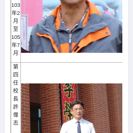
103
年2
月
至
105
年7
月
第
四
任
校
長
許
偉
志