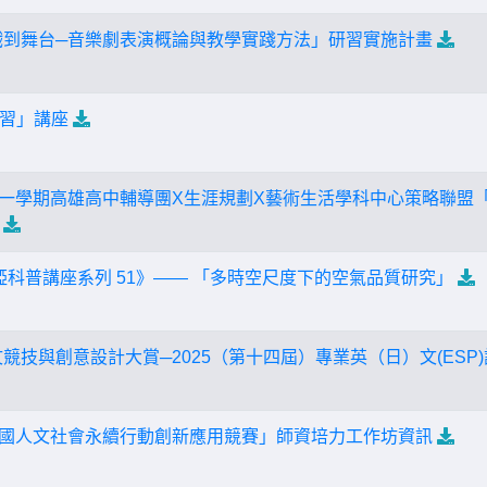
戲到舞台─音樂劇表演概論與教學實踐方法」研習實施計畫
學習」講座
度第一學期高雄高中輔導團X生涯規劃X藝術生活學科中心策略聯盟「
婭科普講座系列 51》—— 「多時空尺度下的空氣品質研究」
競技與創意設計大賞─2025（第十四屆）專業英（日）文(ESP
「全國人文社會永續行動創新應用競賽」師資培力工作坊資訊