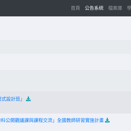
(current)
首頁
公告系統
檔案庫
礎程式設計班」
跨科公開觀議課與課程交流」全國教師研習實施計畫