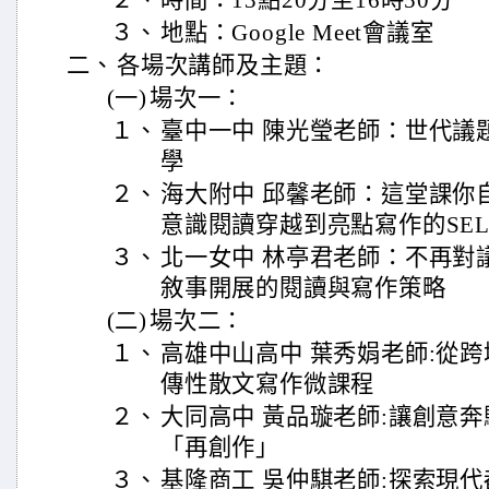
２、
時間：13點20分至16時50分
３、
地點：Google Meet會議室
二、
各場次講師及主題：
(一)
場次一：
１、
臺中一中 陳光瑩老師：世代議
學
２、
海大附中 邱馨老師：這堂課你
意識閱讀穿越到亮點寫作的SE
３、
北一女中 林亭君老師：不再對
敘事開展的閱讀與寫作策略
(二)
場次二：
１、
高雄中山高中 葉秀娟老師:從
傳性散文寫作微課程
２、
大同高中 黃品璇老師:讓創意
「再創作」
３、
基隆商工 吳仲騏老師:探索現