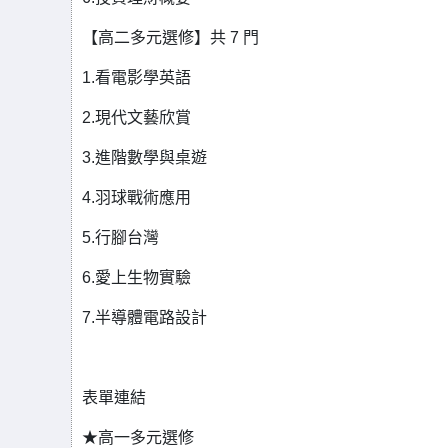
【高二多元選修】共 7 門
1.看電影學英語
2.現代文藝欣賞
3.進階數學與桌遊
4.羽球戰術應用
5.行腳台灣
6.愛上生物實驗
7.半導體電路設計
表單連結
★高一多元選修