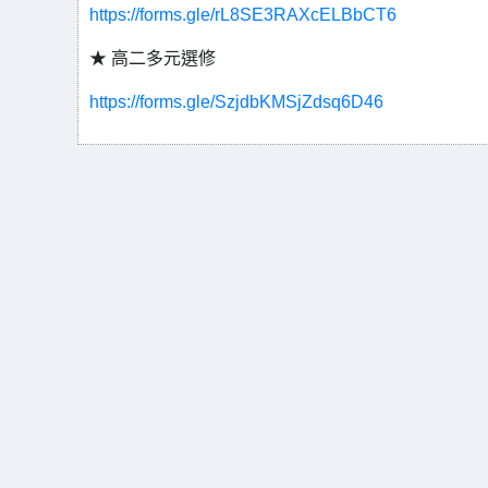
https://forms.gle/rL8SE3RAXcELBbCT6
★ 高二多元選修
https://forms.gle/SzjdbKMSjZdsq6D46