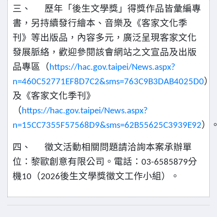
三、
歷年「後生文學獎」得獎作品皆彙編專
書，另持續發行繪本、音樂及《客家文化季
刊》等出版品，內容多元，廣泛呈現客家文化
發展脈絡，歡迎參閱該會網站之文宣品及出版
品專區（
https://hac.gov.taipei/News.aspx?
）
n=460C52771EF8D7C2&sms=763C9B3DAB4025D0
及《客家文化季刊》
（
https://hac.gov.taipei/News.aspx?
）
n=15CC7355F57568D9&sms=62B55625C3939E92
四、
徵文活動相關問題請洽詢本案承辦單
位：黎歐創意有限公司。電話：
分
03-6585879
機
（
後生文學獎徵文工作小組）。
10
2026