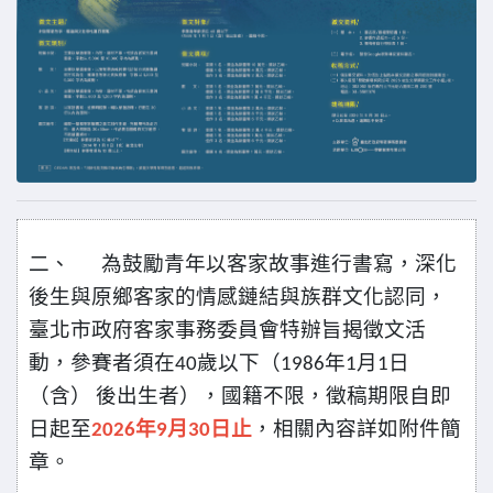
二、
為鼓勵青年以客家故事進行書寫，深化
後生與原鄉客家的情感鏈結與族群文化認同，
臺北市政府客家事務委員會特辦旨揭徵文活
動，參賽者須在
歲以下（
年
月
日
40
1986
1
1
（含）
後出生者），國籍不限，徵稿期限自即
日起至
年
月
日止
，相關內容詳如附件簡
2026
9
30
章。