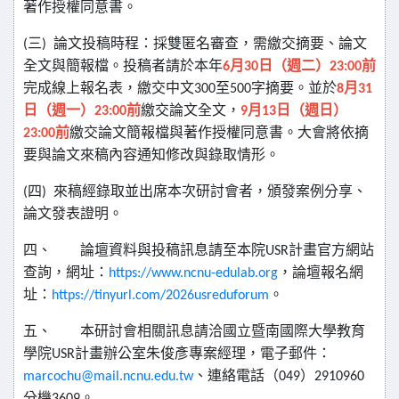
著作授權同意書。
三
論文投稿時程：採雙匿名審查，需繳交摘要、論文
(
)
全文與簡報檔。投稿者請於本年
月
日（週二）
前
6
30
23:00
完成線上報名表，繳交中文
至
字摘要。並於
月
300
500
8
31
日（週一）
前
繳交論文全文，
月
日（週日）
23:00
9
13
前
繳交論文簡報檔與著作授權同意書。大會將依摘
23:00
要與論文來稿內容通知修改與錄取情形。
四
來稿經錄取並出席本次研討會者，頒發案例分享、
(
)
論文發表證明。
四、
論壇資料與投稿訊息請至本院
計畫官方網站
USR
查詢，網址：
，論壇報名網
https://www.ncnu-edulab.org
址：
。
https://tinyurl.com/2026usreduforum
五、
本研討會相關訊息請洽國立暨南國際大學教育
學院
計畫辦公室朱俊彥專案經理，電子郵件：
USR
、連絡電話（
）
marcochu@mail.ncnu.edu.tw
049
2910960
分機
。