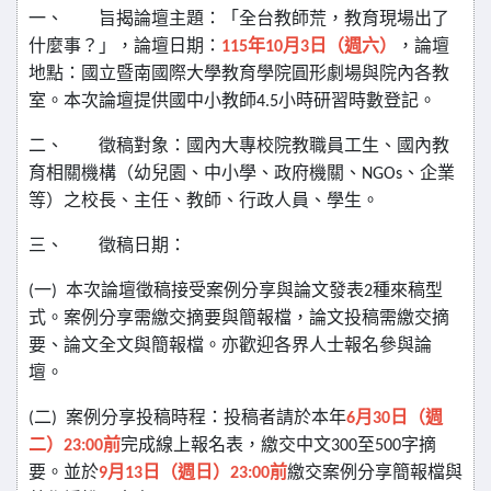
一、
旨揭論壇主題：「全台教師荒，教育現場出了
什麼事？」，論壇日期：
年
月
日（週六）
，論壇
115
10
3
地點：國立暨南國際大學教育學院圓形劇場與院內各教
室。本次論壇提供國中小教師
小時研習時數登記。
4.5
二、
徵稿對象：國內大專校院教職員工生、國內教
育相關機構（幼兒園、中小學、政府機關、
、企業
NGOs
等）之校長、主任、教師、行政人員、學生。
三、
徵稿日期：
一
本次論壇徵稿接受案例分享與論文發表
種來稿型
(
)
2
式。案例分享需繳交摘要與簡報檔，論文投稿需繳交摘
要、論文全文與簡報檔。亦歡迎各界人士報名參與論
壇。
二
案例分享投稿時程：投稿者請於本年
月
日（週
(
)
6
30
二）
前
完成線上報名表，繳交中文
至
字摘
23:00
300
500
要。並於
月
日（週日）
前
繳交案例分享簡報檔與
9
13
23:00