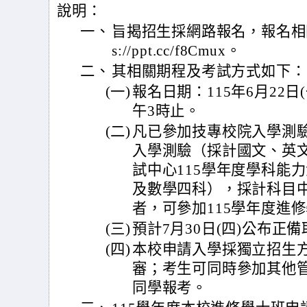
說明：
一、
旨揭招生採網路報名，報名相關
s://ppt.cc/f8Cmux。
二、
其相關期程及考試方式如下：
(一)
報名日期：115年6月22日(
午3時止。
(二)
凡已參加技專校院入學測驗
入學測驗（採計國文、英
試中心115學年度學科能
及數學四科），採計科目
者，可參加115學年度進
(三)
預計7月30日(四)公布正
(四)
本校申請入學採獨立招生
審；考生可同時參加其他
同學報考。