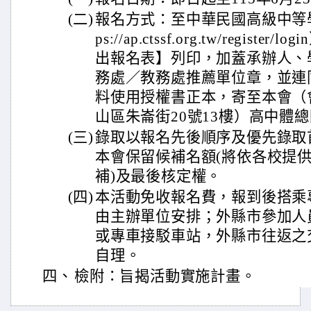
(二)
報名方式：至中華民國高級中等學
ps://ap.ctssf.org.tw/regis
出報名表】列印，加蓋承辦人、
務處／教務處推薦單位章，並連
料使用授權書正本，寄至本會（會
山區朱崙街20號13樓）高中體
(三)
錄取以報名先後順序及優先錄取
本會保留候補名額(將依各校提
補)及最後核定權。
(四)
本活動免收報名費，報到後搭乘
由主辦單位安排；外縣市參加人
或專車接駁車站，外縣市往返之
自理。
四、
檢附：旨揭活動實施計畫。