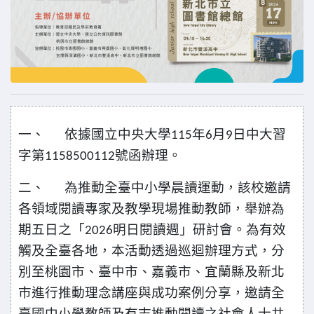
一、
依據國立中央大學
年
月
日中大習
115
6
9
字第
號函辦理。
1158500112
二、
為推動全臺中小學晨讀運動，該校邀請
各領域閱讀專家及教學現場推動教師，舉辦為
期五日之「
明日閱讀週」研討會。為有效
2026
觸及全臺各地，本活動透過巡迴辦理方式，分
別至桃園市、臺中市、嘉義市、宜蘭縣及新北
市進行推動理念講座與成功案例分享，邀請全
臺國中小學教師及有志推動閱讀之社會人士共