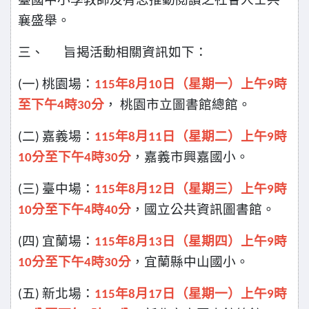
襄盛舉。
三、
旨揭活動相關資訊如下：
一
桃園場：
年
月
日（星期一）上午
時
(
)
115
8
10
9
至下午
時
分
，
桃園市立圖書館總館。
4
30
二
嘉義場：
年
月
日（星期二）上午
時
(
)
115
8
11
9
分至下午
時
分
，嘉義市興嘉國小。
10
4
30
三
臺中場：
年
月
日（星期三）上午
時
(
)
115
8
12
9
分至下午
時
分
，國立公共資訊圖書館。
10
4
40
四
宜蘭場：
年
月
日（星期四）上午
時
(
)
115
8
13
9
分至下午
時
分
，宜蘭縣中山國小。
10
4
30
五
新北場：
年
月
日（星期一）上午
時
(
)
115
8
17
9