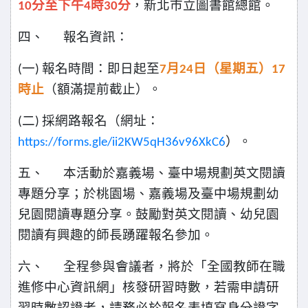
分至下午
時
分
，新北市立圖書館總館。
10
4
30
四、
報名資訊：
一
報名時間：即日起至
月
日（星期五）
(
)
7
24
17
時止
（額滿提前截止）。
二
採網路報名（網址：
(
)
）。
https://forms.gle/ii2KW5qH36v96XkC6
五、
本活動於嘉義場、臺中場規劃英文閱讀
專題分享；於桃園場、嘉義場及臺中場規劃幼
兒園閱讀專題分享。鼓勵對英文閱讀、幼兒園
閱讀有興趣的師長踴躍報名參加。
六、
全程參與會議者，將於「全國教師在職
進修中心資訊網」核發研習時數，若需申請研
習時數認證者，請務必於報名表填寫身分證字