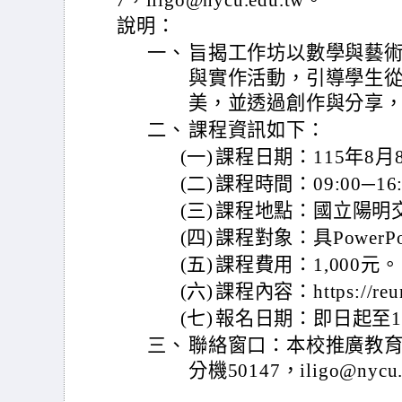
7，iligo@nycu.edu.tw。
說明：
一、
旨揭工作坊以數學與藝
與實作活動，引導學生
美，並透過創作與分享
二、
課程資訊如下：
(一)
課程日期：115年8
(二)
課程時間：09:00─16
(三)
課程地點：國立陽明
(四)
課程對象：具Power
(五)
課程費用：1,000元。
(六)
課程內容：https://reur
(七)
報名日期：即日起至11
三、
聯絡窗口：本校推廣教育中心
分機50147，iligo@nycu.