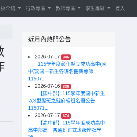
學校介紹
行政專區
教師專區
學生專區
登入
近月內熱門公告
數
2026-07-17
946
作
115學年度彰化縣立成功高中(國
中部)國一新生各班名冊與導師
11507...
2026-07-16
836
【國中部】115學年度國中新生
以S型編班之縣府編班名冊公告
115071...
2026-07-17
674
【高中部】115學年度成功高中
高中部高一普通班正式班級座號學