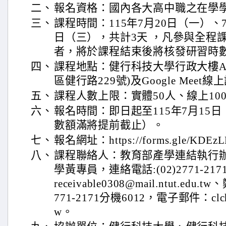
二、
報名資格：國內各大高中職之在學
三、
課程時間：115年7月20日（一）、7
日（三），共計3天 ，凡參與全程
者，將於課程結束後將核發研習時
四、
課程地點：健行科技大學行政大樓A
區健行路229號)及Google Meet線
五、
課程人數上限：實體50人、線上10
六、
報名時間：即日起至115年7月15
數額滿將提前截止）。
七、
報名網址：https://forms.gle/KDEz
八、
課程聯絡人：教育部產學連結執行辦
學黃專員，連絡電話:(02)2771-21
receivable0308@mail.ntut.ed
771-2171分機6012，電子郵件：clcheng
w。