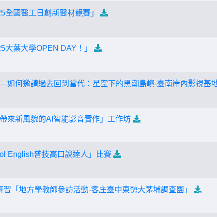
025全國醫工日創新醫材競賽」
25大葉大學OPEN DAY！」
—如何邀請過去回到當代：星空下的黑潮島嶼-臺南岸內影視基
帶來新風貌的AI智能影音實作」工作坊
ol English普技高口說達人」比賽
群研習「地方學教師參訪活動-客庄臺中東勢大茅埔調查團」