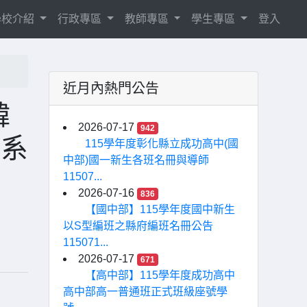
學校介紹
行政專區
教師專區
學生專區
登入
近月內熱門公告
韓
2026-07-17
942
師系
115學年度彰化縣立成功高中(國
中部)國一新生各班名冊與導師
11507...
2026-07-16
836
【國中部】115學年度國中新生
以S型編班之縣府編班名冊公告
115071...
2026-07-17
671
【高中部】115學年度成功高中
高中部高一普通班正式班級座號學