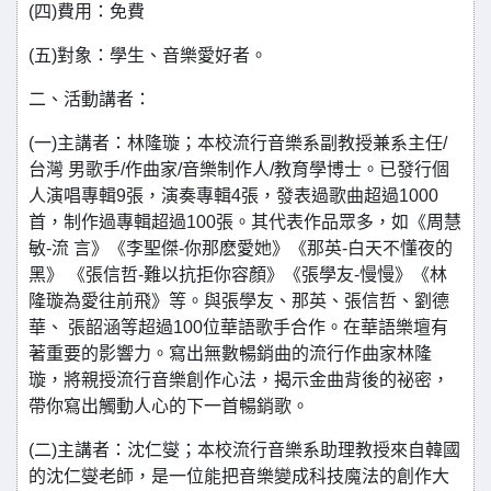
(四)費用：免費
(五)對象：學生、音樂愛好者。
二、活動講者：
(一)主講者：林隆璇；本校流行音樂系副教授兼系主任/
台灣 男歌手/作曲家/音樂制作人/教育學博士。已發行個
人演唱專輯9張，演奏專輯4張，發表過歌曲超過1000
首，制作過專輯超過100張。其代表作品眾多，如《周慧
敏-流 言》《李聖傑-你那麽愛她》《那英-白天不懂夜的
黑》 《張信哲-難以抗拒你容顏》《張學友-慢慢》《林
隆璇為愛往前飛》等。與張學友、那英、張信哲、劉德
華、 張韶涵等超過100位華語歌手合作。在華語樂壇有
著重要的影響力。寫出無數暢銷曲的流行作曲家林隆
璇，將親授流行音樂創作心法，揭示金曲背後的祕密，
帶你寫出觸動人心的下一首暢銷歌。
(二)主講者：沈仁燮；本校流行音樂系助理教授來自韓國
的沈仁燮老師，是一位能把音樂變成科技魔法的創作大