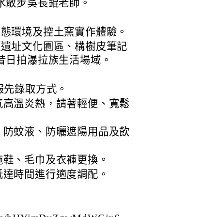
水散步吳長錕老師。
生態環境及控土窯實作體驗。
頭遺址文化園區、構樹皮筆記
山昔日拍瀑拉族生活場域。
報先錄取方式。
氣高溫炎熱，請著輕便、寬鬆
、防蚊液、防曬遮陽用品及飲
拖鞋、毛巾及衣褲更換。
抵達時間進行適度調配。
。