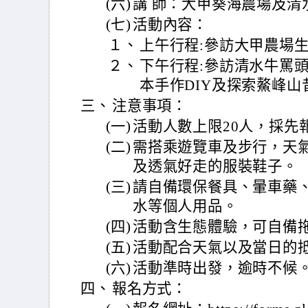
(六)
講 師：大甲葵海農場及清
(七)
活動內容：
１、
上午行程:參訪大甲農場
２、
下午行程:參訪清水牛罵
本手作DIY及探索鰲峰
三、
注意事項：
(一)
活動人數上限20人，採先
(二)
需搭乘遊覽車及步行，天
及透氣好走的服裝鞋子。
(三)
請自備環保餐具、暈車藥
水等個人用品。
(四)
活動含生態體驗，可自備
(五)
活動配合天氣以及當日的
(六)
活動準時出發，逾時不候
四、
報名方式：