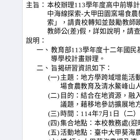
主旨：
本校辦理113學年度高中前導
中海線探索-大甲田園窯場食
索」，請貴校轉知並鼓勵教師
教師公(差)假，詳如說明，請
說明：
一、
教育部113學年度十二年國
導學校計畫辦理。
二、
旨揭研習資訊如下：
(一)
主題：地方學跨域增能活動
場食農教育及清水鰲峰山
(二)
目的：結合在地資源，融
議題，藉移地參訪擴展地
(三)
時間：114年7月1日（二）8:
(四)
集合地點：本校教務處(迎
(五)
活動地點：臺中大甲葵海