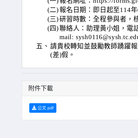
(一)
報名網址：https://forms.g
(二)
報名日期：即日起至114年6
(三)
研習時數：全程參與者，
(四)
聯絡人：助理黃小姐，電話：04
mail: sysh0116@sysh.tc.ed
五、
請貴校轉知並鼓勵教師踴躍報
(差)假。
附件下載
公文.pdf