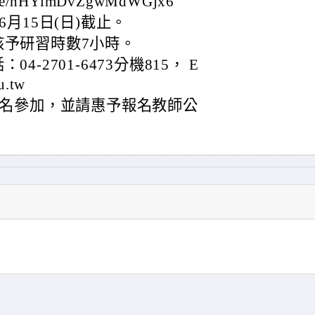
le/hHYimDvZgwMdWGjx6
月15日(日)截止。
核予研習時數7小時。
-2701-6473分機815， E
u.tw
名參加，並請惠予報名教師公