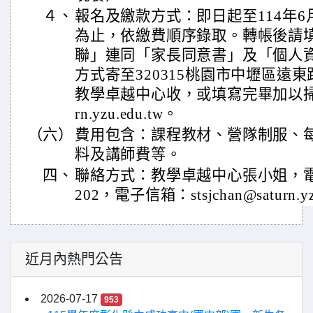
４、
報名及繳款方式：即日起至114年6
為止，依繳費順序錄取。轉帳後請
聯」連同「家長同意書」及「個人
方式寄至320315桃園市中壢區遠東
教學卓越中心收，或填寫完畢加以掃描後e-
rn.yzu.edu.tw。
（六）
費用包含：課程教材、營隊制服、每
料及講師費等。
四、
聯絡方式：教學卓越中心張小姐，電話：
202，電子信箱：stsjchan@saturn.yz
近月內熱門公告
2026-07-17
953