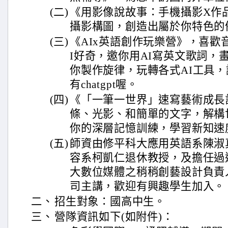
(二)
《用影像說故事：手機攝影X作
攝影構圖，創造出屬於你特色的
(三)
《AIx英語創作玩樂營》，喜歡
I好奇，邀你用AI寫英文歌詞，畫
你製作旋律，玩轉各式AI工具，
有chatgpt喔。
(四)
《「一筆一世界」速寫藝術成長
條、光影、和簡單的文字，解構
你的深層記憶訓練，學習新知速
(五)
師資由修平科大應用英語系陳淑
容系柯凱仁退休教授，及擔任過
大數位媒體之稍稍創藝設計負責
司主講，歡迎有興趣學生加入。
二、
招生對象：國高中生。
三、
營隊資訊如下(如附件)：