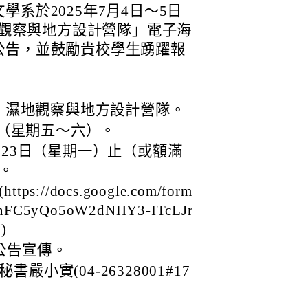
系於2025年7月4日～5日
濕地觀察與地方設計營隊」電子海
公告，並鼓勵貴校學生踴躍報
邊：濕地觀察與地方設計營隊。
日（星期五～六）。
月23日（星期一）止（或額滿
。
/docs.google.com/form
snFC5yQo5oW2dNHY3-ITcLJr
)
公告宣傳。
小實(04-26328001#17