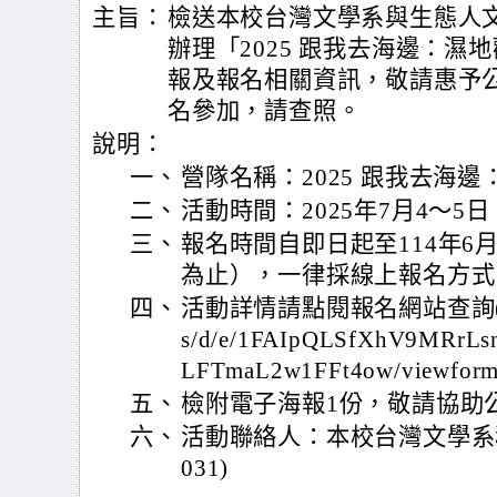
主旨：
檢送本校台灣文學系與生態人文學
辦理「2025 跟我去海邊：
報及報名相關資訊，敬請惠予
名參加，請查照。
說明：
一、
營隊名稱：2025 跟我去海
二、
活動時間：2025年7月4～5
三、
報名時間自即日起至114年6
為止），一律採線上報名方式
四、
活動詳情請點閱報名網站查詢(https:/
s/d/e/1FAIpQLSfXhV9MRrL
LFTmaL2w1FFt4ow/viewform
五、
檢附電子海報1份，敬請協助
六、
活動聯絡人：本校台灣文學系秘書嚴
031)