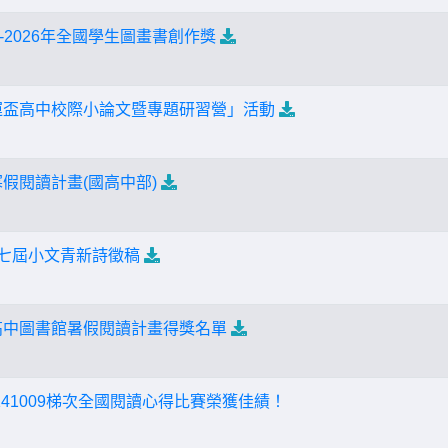
2026年全國學生圖畫書創作獎
捷運盃高中校際小論文暨專題研習營」活動
寒假閱讀計畫(國高中部)
第七屆小文青新詩徵稿
功高中圖書館暑假閱讀計畫得獎名單
41009梯次全國閱讀心得比賽榮獲佳績！