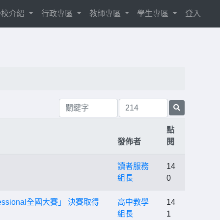
學校介紹
行政專區
教師專區
學生專區
登入
點
發佈者
閱
讀者服務
14
組長
0
Professional全國大賽」 決賽取得
高中教學
14
組長
1