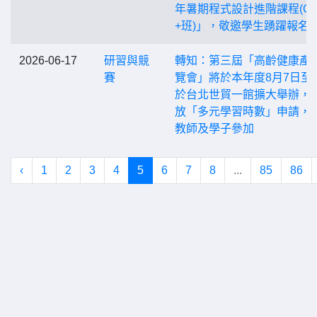
年暑期程式設計進階課程(C/
+班)」，敬邀學生踴躍報名
2026-06-17
研習與競
轉知：第三屆「高齡健康產
賽
覽會」將於本年度8月7日至
於台北世貿一館擴大舉辦，
放「多元學習時數」申請，
教師及學子參加
‹
1
2
3
4
5
6
7
8
...
85
86