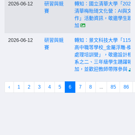
2026-06-12
研習與競
轉知：國立清華大學「2026
賽
清華梅貽琦文化營：AI與文
作」活動資訊，敬邀學生踴
加
2026-06-12
研習與競
轉知：景文科技大學「115
賽
高中職等學校_金屬浮雕-模
處理培訓營」，敬邀設計相
系之二、三年級學生踴躍報
加，並歡迎教師帶隊參與
‹
1
2
3
4
5
6
7
8
...
85
86