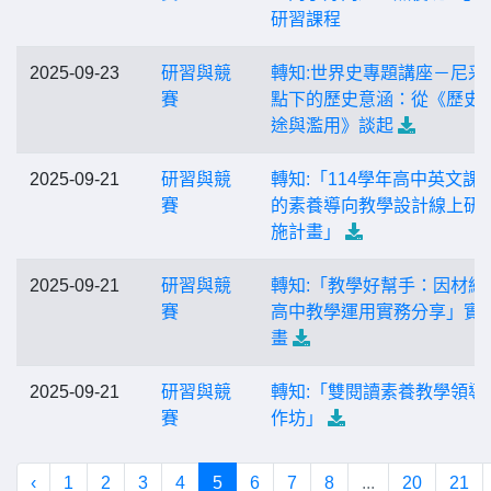
研習課程
2025-09-23
研習與競
轉知:世界史專題講座－尼采
賽
點下的歷史意涵：從《歷史
途與濫用》談起
2025-09-21
研習與競
轉知:「114學年高中英文課
賽
的素養導向教學設計線上研
施計畫」
2025-09-21
研習與競
轉知:「教學好幫手：因材網
賽
高中教學運用實務分享」實
畫
2025-09-21
研習與競
轉知:「雙閱讀素養教學領導
賽
作坊」
‹
1
2
3
4
5
6
7
8
...
20
21