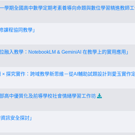
度第一學期全國高中數學定期考素養導向命題與數位學習精進教師
訂必修課程協同教學」
融入教學：NotebookLM & GeminiAI 在教學上的實用應用」
養試題 × 探究實作：跨域教學新思維－從AI輔助試題設計到愛玉實作
教育部高中優質化及前導學校社會情緒學習工作坊
的資訊安全探討」