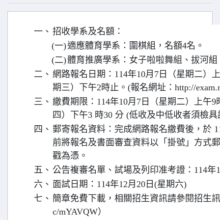
一、
招收學系及名額：
(一)
適應體育學系：圍棋組，名額4名。
(二)
體育推廣學系：女子啦啦舞組、拔河組
二、
網路報名日期：114年10月7日（星期二）上午
期三）下午2時止。(報名網址：http://exam.ntsu
三、
繳費期限：114年10月7日（星期二）上午9時
四）下午3 時30 分 (低收及中低收者須檢
四、
郵寄報名資料：完成網路報名繳費後，於 114 
前將報名及書面審查資料以「掛號」方式
戳為憑。
五、
公告複審名單、試場及列印准考證：114年12
六、
面試日期：114年12月20日(星期六)
七、
簡章免費下載，相關招生資訊請參閱招生訊息網頁（網
c/mYAVQW）