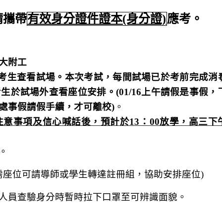
請攜帶
有效身分證件證本(身分證)
應考。
大附工
放考生查看試場。本次考試，每間試場已於考前完成消
於試場外查看座位安排。(01/16上午請假是事假，
處事假請假手續，才可離校)
。
前注意事項及信心喊話後，預計於13：00放學，高三下
。
需座位可請導師或學生轉達註冊組，協助安排座位)
人員查驗身分時暫時拉下口罩至可辨識面貌。