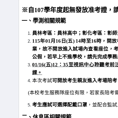
※自107學年度起無發放准考證，
一、學測相關規範
員林考區：員林高中；彰化考區：彰師
115
年01月16日(五)
14
時至16時，開
業，故不開放進入試場內查看座位，考生
公假，若早上不進學校，請先完成學務
01/16(
五)12：35至視訊中心聆聽考
課。
本次考試
可開放考生親友進入考場陪考
(
本校考生服務隊座位有限，若家長陪考
考生應試可選擇配戴口罩
，並配合監試
二、休息區相關規範