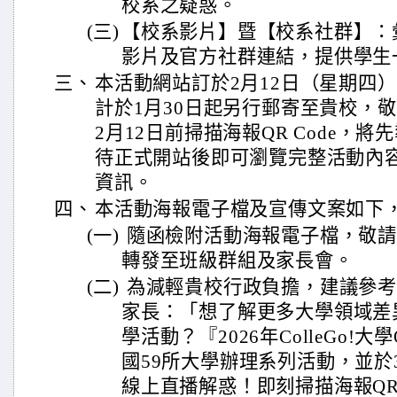
校系之疑惑。
(三)
【校系影片】暨【校系社群】：
影片及官方社群連結，提供學生
三、
本活動網站訂於2月12日（星期四
計於1月30日起另行郵寄至貴校，
2月12日前掃描海報QR Code，
待正式開站後即可瀏覽完整活動內
資訊。
四、
本活動海報電子檔及宣傳文案如下
(一)
隨函檢附活動海報電子檔，敬請
轉發至班級群組及家長會。
(二)
為減輕貴校行政負擔，建議參考
家長：「想了解更多大學領域差
學活動？『2026年ColleGo!大
國59所大學辦理系列活動，並於3
線上直播解惑！即刻掃描海報QR Co