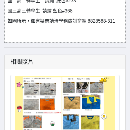
國二高二轉學生
請繡
綠色
#233
國三高三轉學生
請繡
藍色
#368
如圖所示，如有疑問請洽學務處訓育組
8828588-311
相關照片