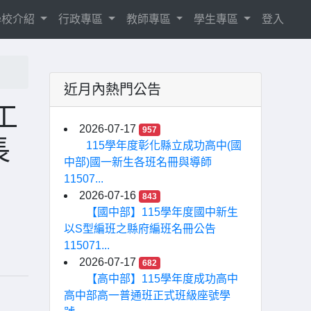
學校介紹
行政專區
教師專區
學生專區
登入
近月內熱門公告
工
2026-07-17
957
長
115學年度彰化縣立成功高中(國
中部)國一新生各班名冊與導師
11507...
2026-07-16
843
【國中部】115學年度國中新生
以S型編班之縣府編班名冊公告
115071...
2026-07-17
682
【高中部】115學年度成功高中
高中部高一普通班正式班級座號學