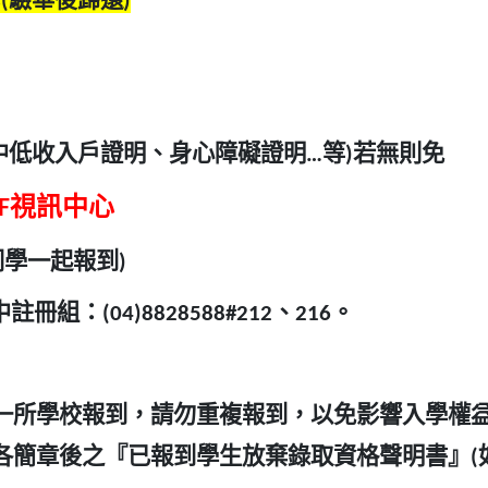
(驗畢後歸還)
中低收入戶證明、身心障礙證明…等)若無則免
F視訊中心
學一起報到)
(04)8828588#212、216。
一所學校報到，請勿重複報到，以免影響入學權
各簡章後之『已報到學生放棄錄取資格聲明書』(