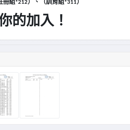
註冊組*212）、（訓育組*311）
你的加入！