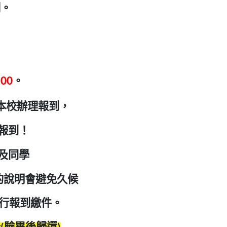
閱。
00
。
本校辦理報到，
報到！
及同學
0的說明會避免久候
行報到繳件。