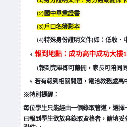
(1)
身分證明文件：身分證或健保卡
(2)
國中畢業證書
(3)
戶口名簿影本
(4)
特殊身份證明文件(如：低收、
報到地點：成功高中成功大樓1
(
報到完畢即可離開，家長可陪同同
若有報到相關問題，電洽教務處高中註冊組：
※
特別提醒：
每位學生只能經由一個錄取管道，選擇
已報到學生欲放棄錄取資格者，請填妥