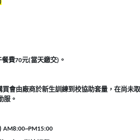
)
4)午餐費70元(當天繳交)。
購買會由廠商於新生訓練到校協助套量，在尚未
動服。
AM8:00~PM15:00