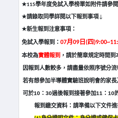
★
115
學年度免試入學榜單如附件請參
★
請錄取同學詳閱以下報到事項
↓
★
新生報到注意事項：
07
月09日(四)9:00~11:
免試入學報到：
本校為
實體報到
，請於簡章規定時間到
因報到人數較多，請盡量依照序號分流
若有想參加半導體實驗班說明會的家長
可於10：30過後報到接著參加11：1
報到繳交資料：請準備以下文件進