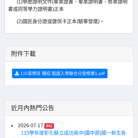
(1)學歷證明文件(畢業證書、畢業證明書、修業證明
書或同等學力證明書)正本
(2)國民身分證或健保卡正本(驗畢發還)。
附件下載
115音樂班 獨招 甄選入學聯合分發榜單1.pdf
近月內熱門公告
2026-07-17
941
115學年度彰化縣立成功高中(國中部)國一新生各