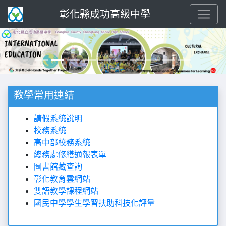
彰化縣成功高級中學
Previous
Next
教學常用連結
請假系統說明
校務系統
高中部校務系統
總務處修繕通報表單
圖書館藏查詢
彰化教育雲網站
雙語教學課程網站
國民中學學生學習扶助科技化評量